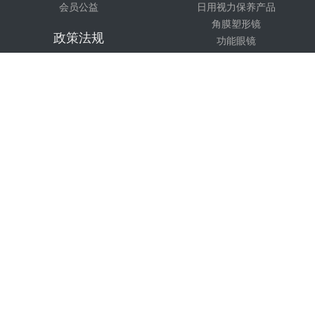
会员公益
日用视力保养产品
角膜塑形镜
政策法规
功能眼镜
出版书籍
医疗器械政策法规
医疗机构政策法规
技术培训
计量检测法规
市场监督
课程设置
眼视光团队
医疗团队
全国免费咨询服务热线：
400-0098-968
周一至周五 09:00~17:30
Copyright © 2016-2026 All Rights Reserved 北京硕医眼科研究中
心 版权所有