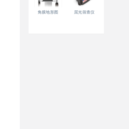
角膜地形图
屈光筛查仪