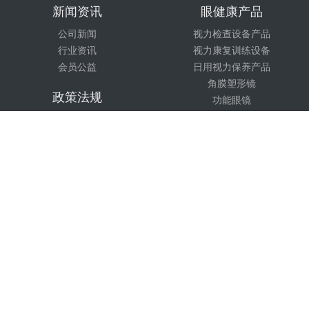
新闻资讯
眼健康产品
公司新闻
视力检查设备产品
行业资讯
视力康复训练设备
会员公益
日用视力保养产品
角膜塑形镜
政策法规
功能眼镜
出版书籍
医疗器械政策法规
医疗机构政策法规
技术培训
计量检测法规
市场监督
课程设置
眼视光团队
医疗团队
全国免费咨询服务热线：
400-0098-968
周一至周五 09:00~17:30