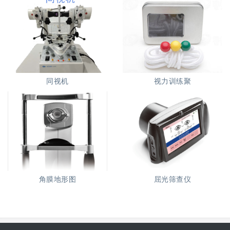
同视机
视力训练聚
角膜地形图
屈光筛查仪